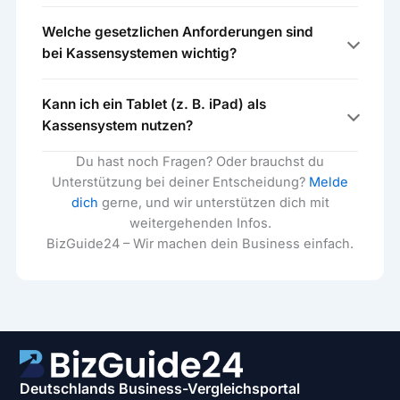
Welche gesetzlichen Anforderungen sind
Kassensysteme im Vergleich
bei Kassensystemen wichtig?
Kartenterminals vergleichen
Kann ich ein Tablet (z. B. iPad) als
Kassensystem nutzen?
Du hast noch Fragen? Oder brauchst du
Unterstützung bei deiner Entscheidung?
Melde
Kosten der Kartenzahlung für Händler
dich
gerne, und wir unterstützen dich mit
weitergehenden Infos.
Registrierkassen-Pflicht &
BizGuide24 – Wir machen dein Business einfach.
KassenSichV
iPad
Kassensystem: Anforderungen & Kosten
Deutschlands Business-Vergleichsportal