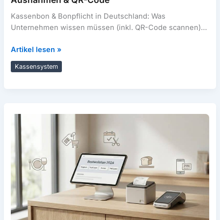
Kassenbon & Bonpflicht in Deutschland: Was
Unternehmen wissen müssen (inkl. QR-Code scannen)
Der Kassenbon ist für Kundinnen und Kunden oft
Bonpflicht
Artikel lesen »
Deutschland:
Kassensystem
Kassenbon,
Ausnahmen
&
QR-
Code