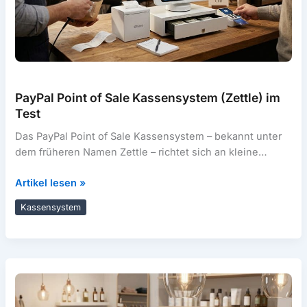
PayPal Point of Sale Kassensystem (Zettle) im
Test
Das PayPal Point of Sale Kassensystem – bekannt unter
dem früheren Namen Zettle – richtet sich an kleine
Händler, mobile
PayPal
Artikel lesen »
Point
Kassensystem
of
Sale
Kassensystem
(Zettle)
im
Test