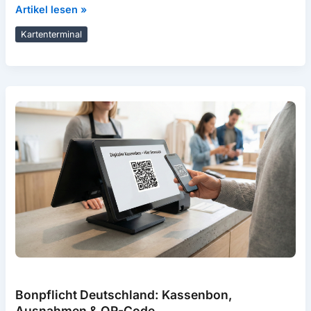
Akzeptanz
Artikel lesen »
von
Kartenterminal
American
Express
im
Geschäft
Bonpflicht Deutschland: Kassenbon,
Ausnahmen & QR-Code