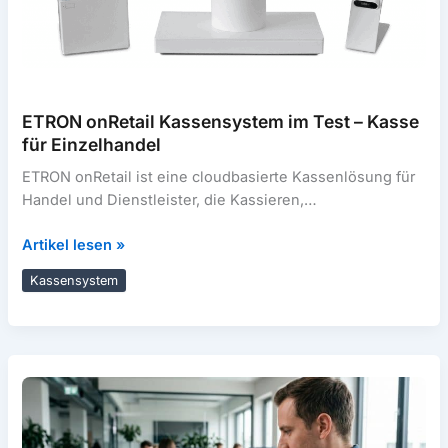
ETRON onRetail Kassensystem im Test – Kasse
für Einzelhandel
ETRON onRetail ist eine cloudbasierte Kassenlösung für
Handel und Dienstleister, die Kassieren,
Kundenverwaltung, Warenwirtschaft, Onlineshop und
ETRON
Artikel lesen »
optional integrierte Kartenzahlung in
onRetail
Kassensystem
Kassensystem
im
Test
–
Kasse
für
Einzelhandel