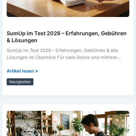
SumUp im Test 2026 – Erfahrungen, Gebühren
& Lösungen
SumUp im Test 2026 – Erfahrungen, Gebühren & alle
Lösungen im Überblick Für viele kleine und mittlere
Betriebe ist SumUp
SumUp
Artikel lesen »
im
Neuigkeiten
Test
2026
–
Erfahrungen,
Gebühren
&
Lösungen