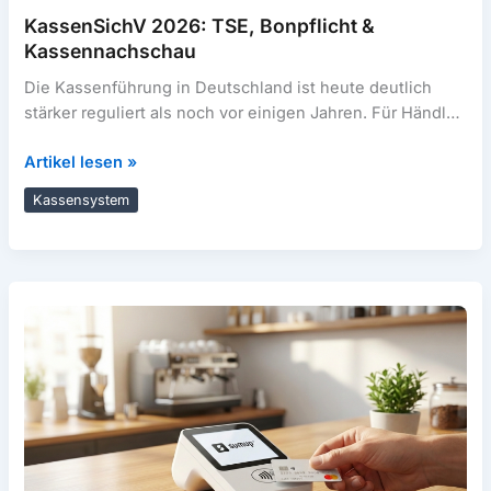
KassenSichV 2026: TSE, Bonpflicht &
Kassennachschau
Die Kassenführung in Deutschland ist heute deutlich
stärker reguliert als noch vor einigen Jahren. Für Händler
und Gastronomen bedeutet das:
KassenSichV
Artikel lesen »
2026:
Kassensystem
TSE,
Bonpflicht
&
Kassennachschau