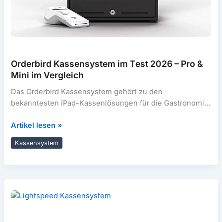
Orderbird Kassensystem im Test 2026 – Pro &
Mini im Vergleich
Das Orderbird Kassensystem gehört zu den
bekanntesten iPad-Kassenlösungen für die Gastronomie
im deutschsprachigen Raum. Ob Orderbird Pro für
Orderbird
Artikel lesen »
Restaurants und
Kassensystem
Kassensystem
im
Test
2026
–
Pro
&
Mini