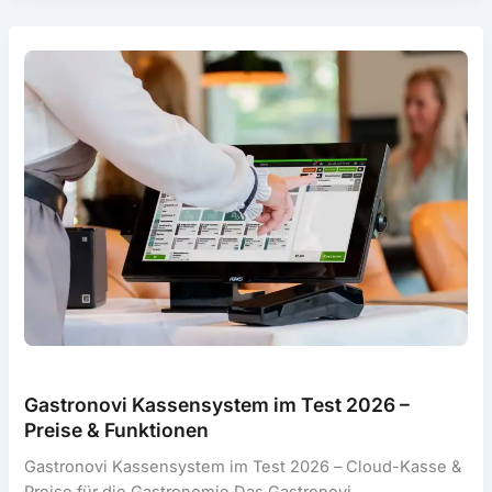
Funktionen,
Preise
und
Eignung
für
den
Einzelhandel
Gastronovi Kassensystem im Test 2026 –
Preise & Funktionen
Gastronovi Kassensystem im Test 2026 – Cloud-Kasse &
Preise für die Gastronomie Das Gastronovi