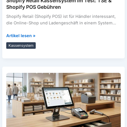
Shopify Retail Kassensystem im Test: TSE &
Shopify POS Gebühren
Shopify Retail (Shopify POS) ist für Händler interessant,
die Online-Shop und Ladengeschäft in einem System
führen möchten – inklusive Blick
Shopify
Artikel lesen »
Retail
Kassensystem
Kassensystem
im
Test:
TSE
&
Shopify
POS
Gebühren