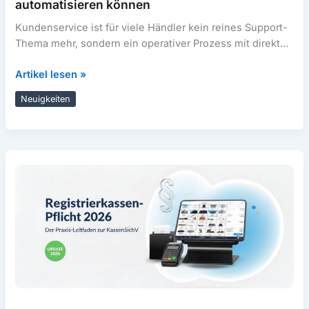
automatisieren können
Kundenservice ist für viele Händler kein reines Support-
Thema mehr, sondern ein operativer Prozess mit direkten
Auswirkungen auf Conversion, Retourenkosten und […]
KI-
Artikel lesen »
Agenten
Neuigkeiten
im
Kundenservice:
Was
Händler
automatisieren
können