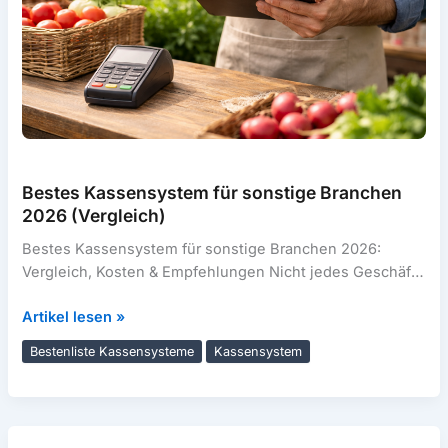
Bestes Kassensystem für sonstige Branchen
2026 (Vergleich)
Bestes Kassensystem für sonstige Branchen 2026:
Vergleich, Kosten & Empfehlungen Nicht jedes Geschäft
passt sauber in „Gastronomie“, „Handel“ oder
Bestes
Artikel lesen »
„Dienstleistung“.
Kassensystem
Bestenliste Kassensysteme
Kassensystem
für
sonstige
Branchen
2026