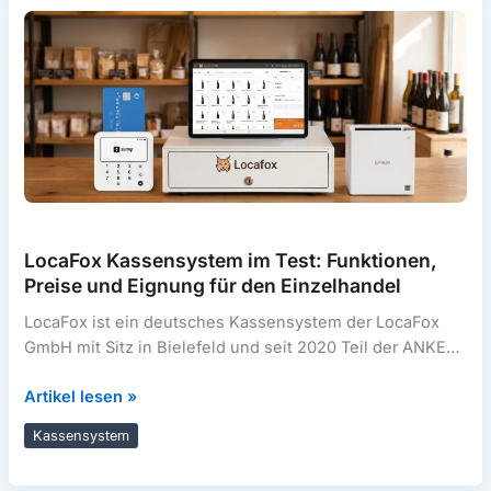
für
Gastronomie
&
Handel
LocaFox Kassensystem im Test: Funktionen,
Preise und Eignung für den Einzelhandel
LocaFox ist ein deutsches Kassensystem der LocaFox
GmbH mit Sitz in Bielefeld und seit 2020 Teil der ANKER
Gruppe. Der
LocaFox
Artikel lesen »
Kassensystem
Kassensystem
im
Test: