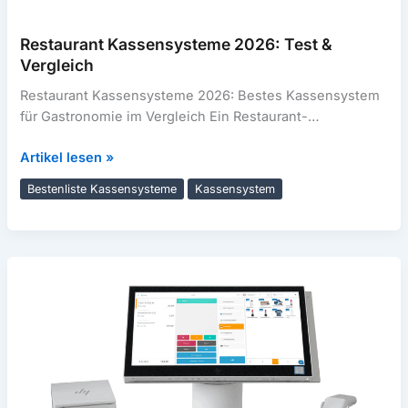
Restaurant Kassensysteme 2026: Test &
Vergleich
Restaurant Kassensysteme 2026: Bestes Kassensystem
für Gastronomie im Vergleich Ein Restaurant-
Kassensystem ist heute mehr als eine Kasse: Es
Restaurant
Artikel lesen »
verbindet Service,
Kassensysteme
Bestenliste Kassensysteme
Kassensystem
2026:
Test
&
Vergleich