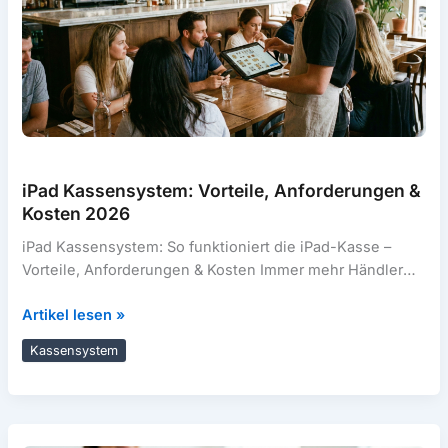
iPad Kassensystem: Vorteile, Anforderungen &
Kosten 2026
iPad Kassensystem: So funktioniert die iPad-Kasse –
Vorteile, Anforderungen & Kosten Immer mehr Händler
und Gastronomen setzen auf ein iPad
iPad
Artikel lesen »
Kassensystem:
Kassensystem
Vorteile,
Anforderungen
&
Kosten