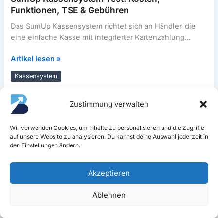
Funktionen, TSE & Gebühren
Das SumUp Kassensystem richtet sich an Händler, die
eine einfache Kasse mit integrierter Kartenzahlung
suchen – stationär am Tresen oder
SumUp
Artikel lesen »
Kassensystem
Kassensystem
Test:
Kosten,
Funktionen,
Zustimmung verwalten
TSE
&
Wir verwenden Cookies, um Inhalte zu personalisieren und die Zugriffe
Gebühren
auf unsere Website zu analysieren. Du kannst deine Auswahl jederzeit in
den Einstellungen ändern.
Akzeptieren
Ablehnen