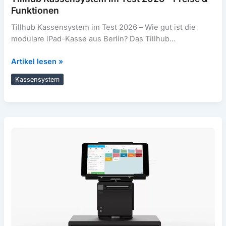
Funktionen
Tillhub Kassensystem im Test 2026 – Wie gut ist die
modulare iPad-Kasse aus Berlin? Das Tillhub
Kassensystem ist eine cloudbasierte
Tillhub
Artikel lesen »
Kassensystem
Kassensystem
im
Test
2026
–
Preise
&
Funktionen