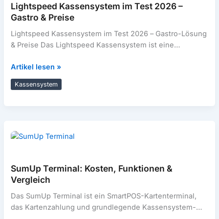
im
Lightspeed Kassensystem im Test 2026 –
Vergleich
Gastro & Preise
Lightspeed Kassensystem im Test 2026 – Gastro-Lösung
& Preise Das Lightspeed Kassensystem ist eine
cloudbasierte Kasse aus Kanada, speziell entwickelt
Lightspeed
Artikel lesen »
Kassensystem
Kassensystem
im
Test
2026
–
Gastro
&
Preise
SumUp Terminal: Kosten, Funktionen &
Vergleich
Das SumUp Terminal ist ein SmartPOS-Kartenterminal,
das Kartenzahlung und grundlegende Kassensystem-
Funktionen in einem Gerät bündelt. Für viele kleine