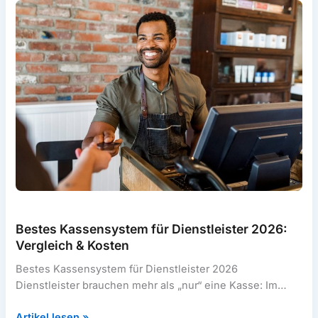
(Vergleich)
Bestes Kassensystem für Dienstleister 2026:
Vergleich & Kosten
Bestes Kassensystem für Dienstleister 2026
Dienstleister brauchen mehr als „nur“ eine Kasse: Im
Alltag zählen mobiles Kassieren, schnelle Bedienung,
Bestes
Artikel lesen »
Kundenverwaltung,