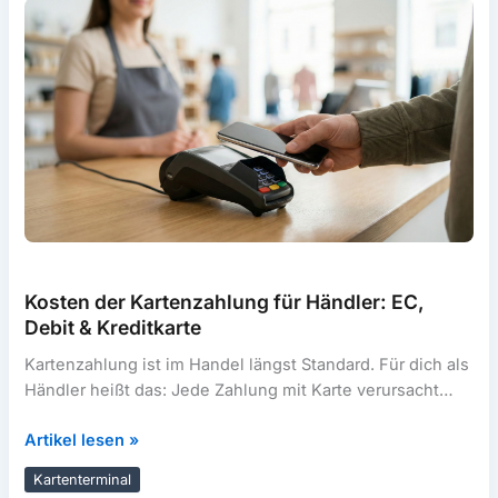
2026
Kosten der Kartenzahlung für Händler: EC,
Debit & Kreditkarte
Kartenzahlung ist im Handel längst Standard. Für dich als
Händler heißt das: Jede Zahlung mit Karte verursacht
Kosten – aber
Kosten
Artikel lesen »
der
Kartenterminal
Kartenzahlung