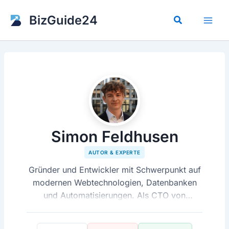
Zum
Inhalt
BizGuide24
Suchen
springen
Simon Feldhusen
AUTOR & EXPERTE
Gründer und Entwickler mit Schwerpunkt auf
modernen Webtechnologien, Datenbanken
und Automatisierungen. Als CTO von
BizGuide24 entwickelt und betreibt er die
Vergleichsrechner, optimiert die technische