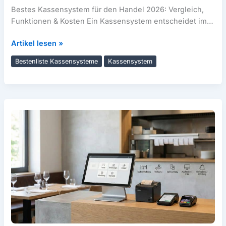
Bestes Kassensystem für den Handel 2026: Vergleich,
Funktionen & Kosten Ein Kassensystem entscheidet im
Handel längst nicht mehr nur darüber,
Bestes
Artikel lesen »
Kassensystem
Bestenliste Kassensysteme
Kassensystem
für
den
Handel
2026:
Vergleich
&
Kosten