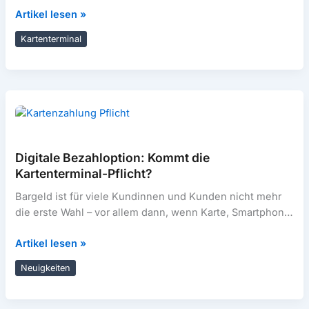
SumUp
Artikel lesen »
Betriebe klingt
Terminal:
Kartenterminal
Kosten,
Funktionen
&
Vergleich
Digitale Bezahloption: Kommt die
Kartenterminal-Pflicht?
Bargeld ist für viele Kundinnen und Kunden nicht mehr
die erste Wahl – vor allem dann, wenn Karte, Smartphone
oder
Digitale
Artikel lesen »
Bezahloption:
Neuigkeiten
Kommt
die
Kartenterminal-