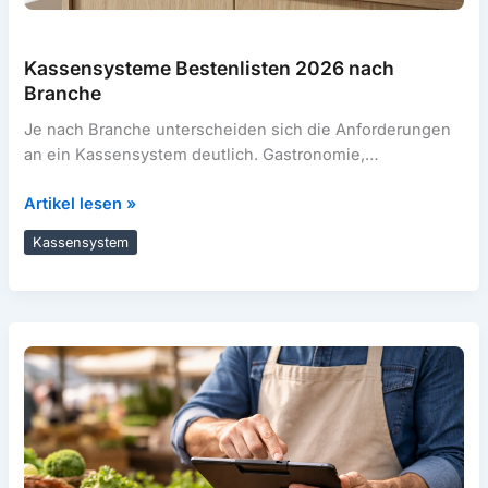
Kassensysteme Bestenlisten 2026 nach
Branche
Je nach Branche unterscheiden sich die Anforderungen
an ein Kassensystem deutlich. Gastronomie,
Einzelhandel, Dienstleister oder mobile Händler
Kassensysteme
Artikel lesen »
brauchen jeweils andere
Bestenlisten
Kassensystem
2026
nach
Branche