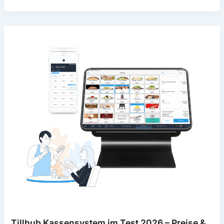
Test
–
Tarife,
Kosten
&
Erfahrungen
Tillhub Kassensystem im Test 2026 – Preise &