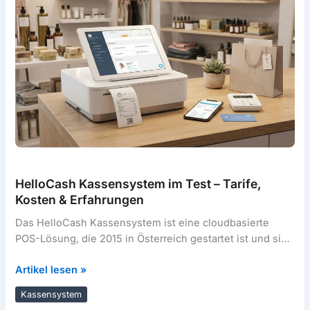
HelloCash Kassensystem im Test – Tarife,
Kosten & Erfahrungen
Das HelloCash Kassensystem ist eine cloudbasierte
POS-Lösung, die 2015 in Österreich gestartet ist und sich
inzwischen zu einem der meistgenutzten
HelloCash
Artikel lesen »
Kassensystem
Kassensystem
im