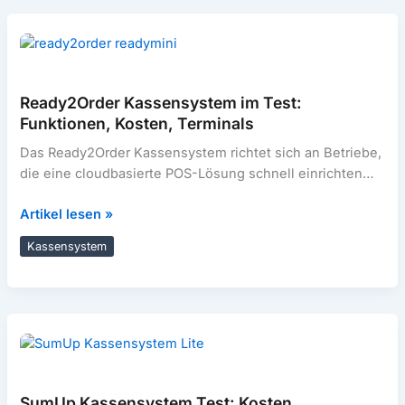
Pflicht?
Ready2Order Kassensystem im Test:
Funktionen, Kosten, Terminals
Das Ready2Order Kassensystem richtet sich an Betriebe,
die eine cloudbasierte POS-Lösung schnell einrichten
und auf unterschiedlicher Hardware betreiben möchten.
Ready2Order
Artikel lesen »
Statt
Kassensystem
Kassensystem
im
Test:
Funktionen,
Kosten,
Terminals
SumUp Kassensystem Test: Kosten,