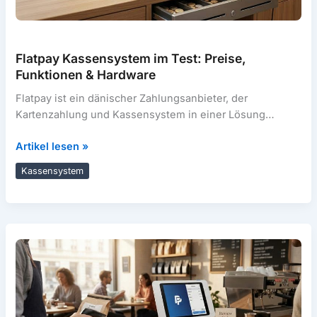
Flatpay Kassensystem im Test: Preise,
Funktionen & Hardware
Flatpay ist ein dänischer Zahlungsanbieter, der
Kartenzahlung und Kassensystem in einer Lösung
bündelt – inklusive POS-Software, Hardware-Optionen
Flatpay
Artikel lesen »
und Händlerportal für
Kassensystem
Kassensystem
im
Test:
Preise,
Funktionen
&
Hardware