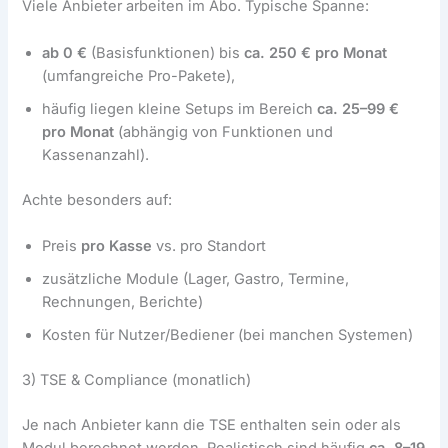
Viele Anbieter arbeiten im Abo. Typische Spanne:
ab 0 €
(Basisfunktionen) bis
ca. 250 € pro Monat
(umfangreiche Pro-Pakete),
häufig liegen kleine Setups im Bereich
ca. 25–99 €
pro Monat
(abhängig von Funktionen und
Kassenanzahl).
Achte besonders auf:
Preis
pro Kasse
vs. pro Standort
zusätzliche Module (Lager, Gastro, Termine,
Rechnungen, Berichte)
Kosten für Nutzer/Bediener (bei manchen Systemen)
3) TSE & Compliance (monatlich)
Je nach Anbieter kann die TSE enthalten sein oder als
Modul berechnet werden. Realistisch sind häufig
ca. 8–19