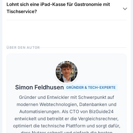
Lohnt sich eine iPad-Kasse für Gastronomie mit
Tischservice?
ÜBER DEN AUTOR
Simon Feldhusen
GRÜNDER & TECH-EXPERTE
Gründer und Entwickler mit Schwerpunkt auf
modernen Webtechnologien, Datenbanken und
Automatisierungen. Als CTO von BizGuide24
entwickelt und betreibt er die Vergleichsrechner,
optimiert die technische Plattform und sorgt dafür,
dass Nutzer schnell und einfach die besten