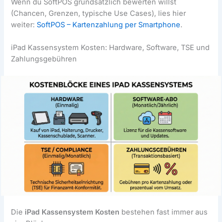
Wenn du SoftPOS grundsätzlich bewerten willst
(Chancen, Grenzen, typische Use Cases), lies hier
weiter:
SoftPOS – Kartenzahlung per Smartphone
.
iPad Kassensystem Kosten: Hardware, Software, TSE und
Zahlungsgebühren
Die
iPad Kassensystem Kosten
bestehen fast immer aus