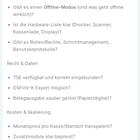
Gibt es einen
Offline-Modus
(und was geht offline
wirklich)?
Ist die Hardware-Liste klar (Drucker, Scanner,
Kassenlade, Display)?
Gibt es Rollen/Rechte, Schichtmanagement,
Benutzerprotokolle?
Recht & Daten
TSE verfügbar und korrekt eingebunden?
DSFinV-K Export möglich?
Belegausgabe sauber gelöst (Papier/digital)?
Kosten & Skalierung
Monatspreis pro Kasse/Standort transparent?
Zusatzmodule klar bepreist?