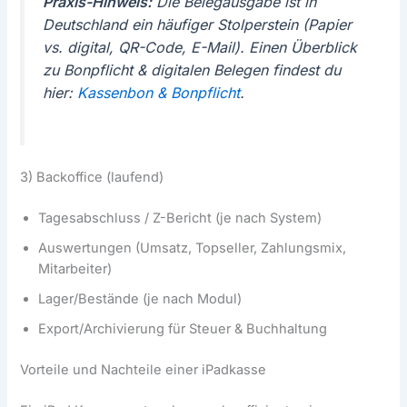
Praxis-Hinweis:
Die Belegausgabe ist in
Deutschland ein häufiger Stolperstein (Papier
vs. digital, QR-Code, E-Mail). Einen Überblick
zu Bonpflicht & digitalen Belegen findest du
hier:
Kassenbon & Bonpflicht
.
3) Backoffice (laufend)
Tagesabschluss / Z-Bericht (je nach System)
Auswertungen (Umsatz, Topseller, Zahlungsmix,
Mitarbeiter)
Lager/Bestände (je nach Modul)
Export/Archivierung für Steuer & Buchhaltung
Vorteile und Nachteile einer iPadkasse