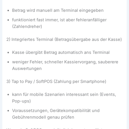
Betrag wird manuell am Terminal eingegeben
funktioniert fast immer, ist aber fehleranfälliger
(Zahlendreher)
2) Integriertes Terminal (Betragsübergabe aus der Kasse)
Kasse übergibt Betrag automatisch ans Terminal
weniger Fehler, schneller Kassiervorgang, sauberere
Auswertungen
3) Tap to Pay / SoftPOS (Zahlung per Smartphone)
kann für mobile Szenarien interessant sein (Events,
Pop-ups)
Voraussetzungen, Gerätekompatibilität und
Gebührenmodell genau prüfen