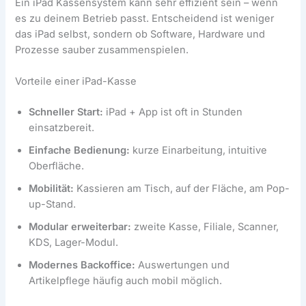
Ein iPad Kassensystem kann sehr effizient sein – wenn
es zu deinem Betrieb passt. Entscheidend ist weniger
das iPad selbst, sondern ob Software, Hardware und
Prozesse sauber zusammenspielen.
Vorteile einer iPad-Kasse
Schneller Start:
iPad + App ist oft in Stunden
einsatzbereit.
Einfache Bedienung:
kurze Einarbeitung, intuitive
Oberfläche.
Mobilität:
Kassieren am Tisch, auf der Fläche, am Pop-
up-Stand.
Modular erweiterbar:
zweite Kasse, Filiale, Scanner,
KDS, Lager-Modul.
Modernes Backoffice:
Auswertungen und
Artikelpflege häufig auch mobil möglich.