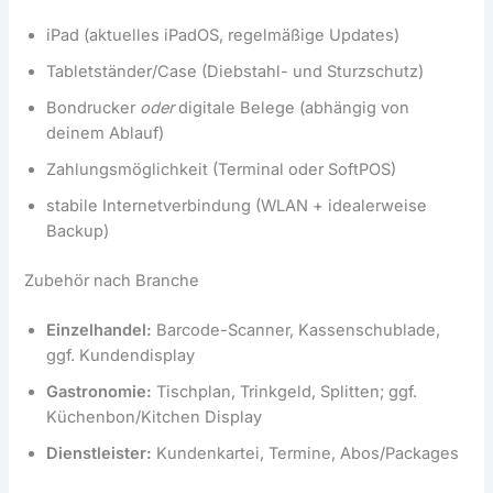
iPad (aktuelles iPadOS, regelmäßige Updates)
Tabletständer/Case (Diebstahl- und Sturzschutz)
Bondrucker
oder
digitale Belege (abhängig von
deinem Ablauf)
Zahlungsmöglichkeit (Terminal oder SoftPOS)
stabile Internetverbindung (WLAN + idealerweise
Backup)
Zubehör nach Branche
Einzelhandel:
Barcode-Scanner, Kassenschublade,
ggf. Kundendisplay
Gastronomie:
Tischplan, Trinkgeld, Splitten; ggf.
Küchenbon/Kitchen Display
Dienstleister:
Kundenkartei, Termine, Abos/Packages