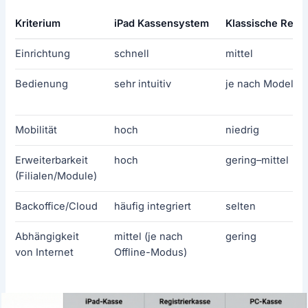
Kriterium
iPad Kassensystem
Klassische Regis
Einrichtung
schnell
mittel
Bedienung
sehr intuitiv
je nach Modell
Mobilität
hoch
niedrig
Erweiterbarkeit
hoch
gering–mittel
(Filialen/Module)
Backoffice/Cloud
häufig integriert
selten
Abhängigkeit
mittel (je nach
gering
von Internet
Offline-Modus)