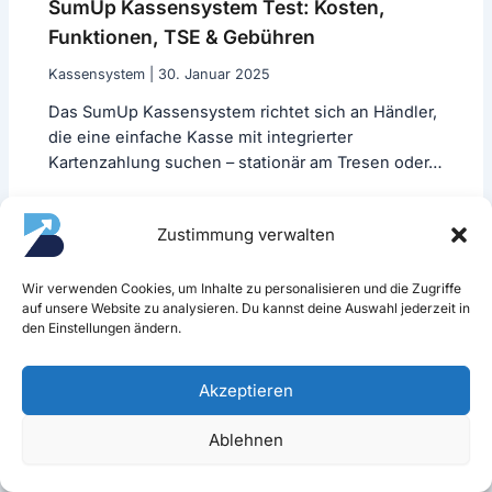
SumUp Kassensystem Test: Kosten,
Funktionen, TSE & Gebühren
Kassensystem
|
30. Januar 2025
Das SumUp Kassensystem richtet sich an Händler,
die eine einfache Kasse mit integrierter
Kartenzahlung suchen – stationär am Tresen oder…
Artikel lesen »
Zustimmung verwalten
Wir verwenden Cookies, um Inhalte zu personalisieren und die Zugriffe
auf unsere Website zu analysieren. Du kannst deine Auswahl jederzeit in
den Einstellungen ändern.
Akzeptieren
Ablehnen