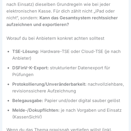
nach Einsatz) dieselben Grundregeln wie bei jeder
elektronischen Kasse. Für dich zählt nicht „iPad oder
nicht“, sondern:
Kann das Gesamtsystem rechtssicher
aufzeichnen und exportieren?
Worauf du bei Anbietern konkret achten solltest
TSE-Lösung:
Hardware-TSE oder Cloud-TSE (je nach
Anbieter)
DSFinV-K-Export:
strukturierter Datenexport für
Prüfungen
Protokollierung/Unveränderbarkeit:
nachvollziehbare,
revisionssichere Aufzeichnung
Belegausgabe:
Papier und/oder digital sauber gelöst
Melde-/Dokupflichten:
je nach Vorgaben und Einsatz
(KassenSichV)
Wenn du das Thema praxisnah vertiefen willst (inkl.