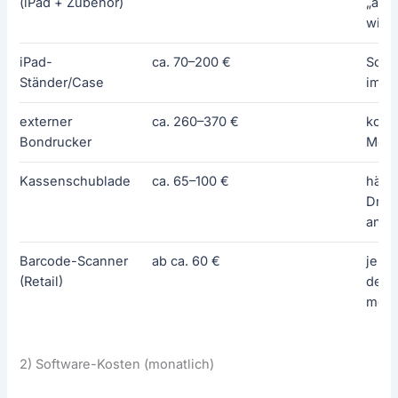
(iPad + Zubehör)
„aus
wills
iPad-
ca. 70–200 €
Schut
Ständer/Case
im Al
externer
ca. 260–370 €
komp
Bondrucker
Mode
Kassenschublade
ca. 65–100 €
häuf
Druc
ang
Barcode-Scanner
ab ca. 60 €
je n
(Retail)
deut
mögl
2) Software-Kosten (monatlich)