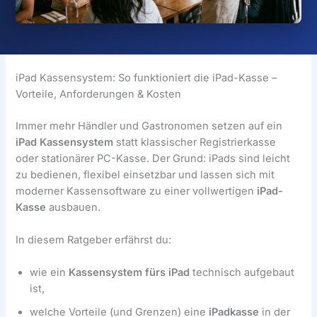
iPad Kassensystem: So funktioniert die iPad-Kasse –
Vorteile, Anforderungen & Kosten
Immer mehr Händler und Gastronomen setzen auf ein
iPad Kassensystem
statt klassischer Registrierkasse
oder stationärer PC-Kasse. Der Grund: iPads sind leicht
zu bedienen, flexibel einsetzbar und lassen sich mit
moderner Kassensoftware zu einer vollwertigen
iPad-
Kasse
ausbauen.
In diesem Ratgeber erfährst du:
wie ein
Kassensystem fürs iPad
technisch aufgebaut
ist,
welche Vorteile (und Grenzen) eine
iPadkasse
in der