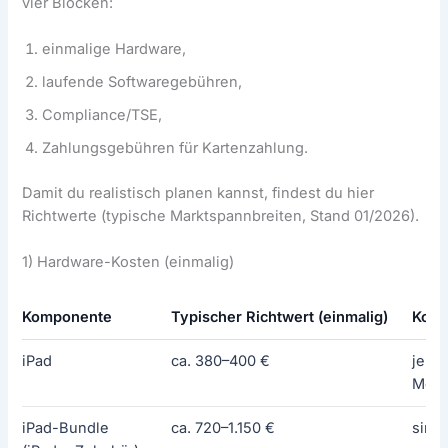
vier Blöcken:
einmalige Hardware,
laufende Softwaregebühren,
Compliance/TSE,
Zahlungsgebühren für Kartenzahlung.
Damit du realistisch planen kannst, findest du hier
Richtwerte (typische Marktspannbreiten, Stand 01/2026).
1) Hardware-Kosten (einmalig)
Komponente
Typischer Richtwert (einmalig)
Kom
iPad
ca. 380–400 €
je n
Mode
iPad-Bundle
ca. 720–1.150 €
sinn