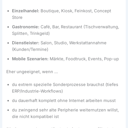
Einzelhandel:
Boutique, Kiosk, Feinkost, Concept
Store
Gastronomie:
Café, Bar, Restaurant (Tischverwaltung,
Splitten, Trinkgeld)
Dienstleister:
Salon, Studio, Werkstattannahme
(Kunden/Termine)
Mobile Szenarien:
Märkte, Foodtruck, Events, Pop-up
Eher ungeeignet, wenn …
du extrem spezielle Sonderprozesse brauchst (tiefes
ERP/Industrie-Workflows)
du dauerhaft komplett ohne Internet arbeiten musst
du zwingend sehr alte Peripherie weiternutzen willst,
die nicht kompatibel ist