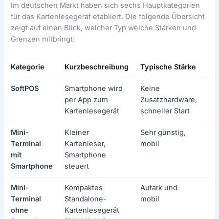
Im deutschen Markt haben sich sechs Hauptkategorien
für das Kartenlesegerät etabliert. Die folgende Übersicht
zeigt auf einen Blick, welcher Typ welche Stärken und
Grenzen mitbringt:
Kategorie
Kurzbeschreibung
Typische Stärke
Ty
SoftPOS
Smartphone wird
Keine
Ge
per App zum
Zusatzhardware,
Fu
Kartenlesegerät
schneller Start
An
Mini-
Kleiner
Sehr günstig,
Ab
Terminal
Kartenleser,
mobil
Sm
mit
Smartphone
Te
Smartphone
steuert
Mini-
Kompaktes
Autark und
Of
Terminal
Standalone-
mobil
In
ohne
Kartenlesegerät
Sp