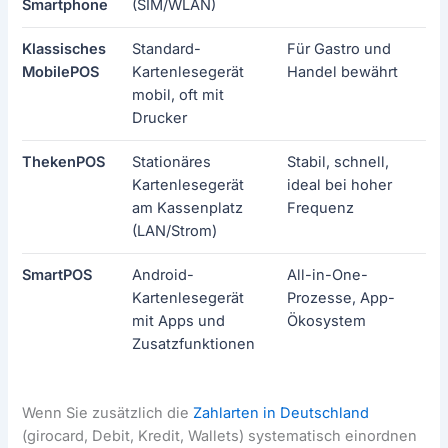
Smartphone
(SIM/WLAN)
Klassisches
Standard-
Für Gastro und
Gr
MobilePOS
Kartenlesegerät
Handel bewährt
Mi
mobil, oft mit
Drucker
ThekenPOS
Stationäres
Stabil, schnell,
Ni
Kartenlesegerät
ideal bei hoher
am Kassenplatz
Frequenz
(LAN/Strom)
SmartPOS
Android-
All-in-One-
Hö
Kartenlesegerät
Prozesse, App-
Ge
mit Apps und
Ökosystem
Ma
Zusatzfunktionen
Wenn Sie zusätzlich die
Zahlarten in Deutschland
(girocard, Debit, Kredit, Wallets) systematisch einordnen