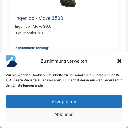
Ingenico - Move 3500
Ingenico - Move 3500
Typ: MobilePOS
Zusammenfassung:
Mobiles Terminal mit Belegdrucker
Zustimmung verwalten
Features:
NFC, Chip, Magnetkarte, WiFi, 4G, ZVT, OPI, Drucker
Wir verwenden Cookies, um Inhalte zu personalisieren und die Zugriffe
auf unsere Website zu analysieren. Du kannst deine Auswahl jederzeit in
Display:
den Einstellungen ändern.
3.2 Zoll, 320 x 240 Pixel
Abmessungen:
Akzeptieren
169 mm x 78 mm x 57 mm
Ablehnen
Weitere Infos:
Gewicht: 320g, 2200mAh Akku