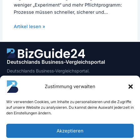
weniger „Experiment“ und mehr Pflichtprogramm:
Prozesse müssen schneller, sicherer und
datengetriebener laufen – bei…
Artikel lesen »
Deutschlands Business-Vergleichsportal
Deutschlands Business-Vergleichsportal.
Objektiv – Transparent – Unabhängig.
Ein Angebot der SmallBiz Guide GmbH.
Zustimmung verwalten
BizGuide24
Rechtliches
Kartenterminals
Impressum
Wir verwenden Cookies, um Inhalte zu personalisieren und die Zugriffe
auf unsere Website zu analysieren. Du kannst deine Auswahl jederzeit in
Kassensysteme
Datenschutz
den Einstellungen ändern.
News
Cookie Policy
Über uns
Kontakt
Akzeptieren