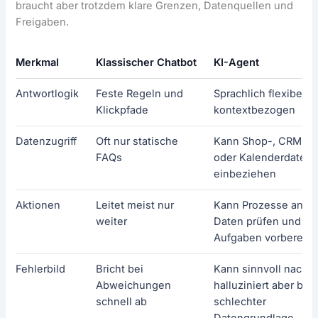
braucht aber trotzdem klare Grenzen, Datenquellen und
Freigaben.
Merkmal
Klassischer Chatbot
KI-Agent
Antwortlogik
Feste Regeln und
Sprachlich flexibel u
Klickpfade
kontextbezogen
Datenzugriff
Oft nur statische
Kann Shop-, CRM-, T
FAQs
oder Kalenderdaten
einbeziehen
Aktionen
Leitet meist nur
Kann Prozesse anst
weiter
Daten prüfen und
Aufgaben vorbereite
Fehlerbild
Bricht bei
Kann sinnvoll nachfr
Abweichungen
halluziniert aber bei
schnell ab
schlechter
Datengrundlage