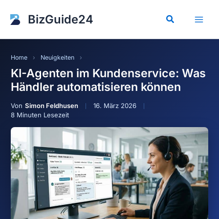
Zum
Inhalt
BizGuide24
Suchen
springen
Home
›
Neuigkeiten
›
KI-Agenten im Kundenservice: Was
Händler automatisieren können
Simon Feldhusen
16. März 2026
8 Minuten Lesezeit