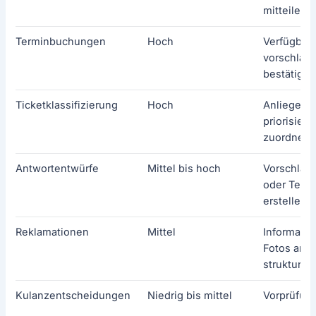
mitteilen
Terminbuchungen
Hoch
Verfügbark
vorschlag
bestätige
Ticketklassifizierung
Hoch
Anliegen 
priorisier
zuordnen
Antwortentwürfe
Mittel bis hoch
Vorschläge
oder Tele
erstellen
Reklamationen
Mittel
Informati
Fotos anfo
strukturie
Kulanzentscheidungen
Niedrig bis mittel
Vorprüfung