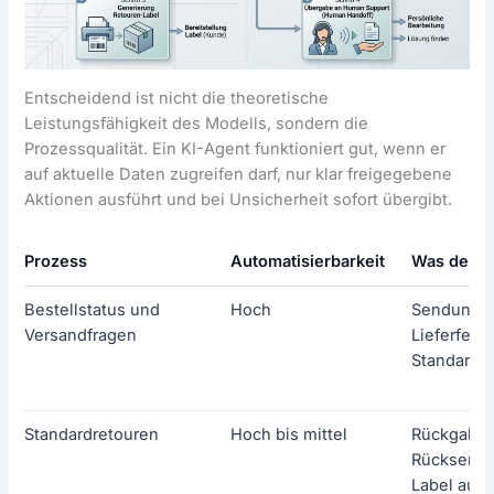
Entscheidend ist nicht die theoretische
Leistungsfähigkeit des Modells, sondern die
Prozessqualität. Ein KI-Agent funktioniert gut, wenn er
auf aktuelle Daten zugreifen darf, nur klar freigegebene
Aktionen ausführt und bei Unsicherheit sofort übergibt.
Prozess
Automatisierbarkeit
Was der K
Bestellstatus und
Hoch
Sendungss
Versandfragen
Lieferfenst
Standardf
Standardretouren
Hoch bis mittel
Rückgabefr
Rücksende
Label ausl