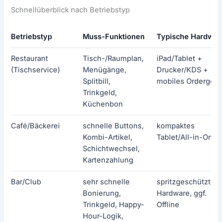
Schnellüberblick nach Betriebstyp
Betriebstyp
Muss-Funktionen
Typische Hardwar
Restaurant
Tisch-/Raumplan,
iPad/Tablet +
(Tischservice)
Menügänge,
Drucker/KDS +
Splitbill,
mobiles Ordergerä
Trinkgeld,
Küchenbon
Café/Bäckerei
schnelle Buttons,
kompaktes
Kombi-Artikel,
Tablet/All-in-One
Schichtwechsel,
Kartenzahlung
Bar/Club
sehr schnelle
spritzgeschützte
Bonierung,
Hardware, ggf.
Trinkgeld, Happy-
Offline
Hour-Logik,