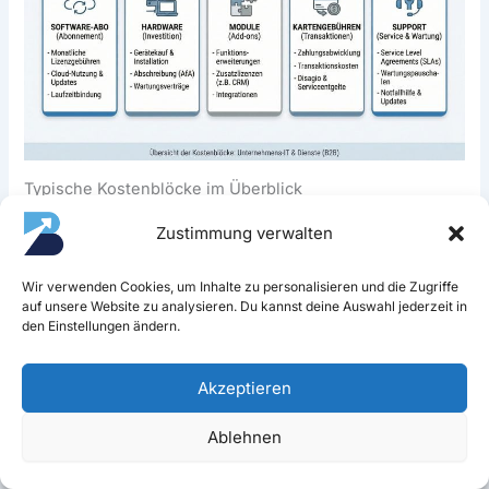
Typische Kostenblöcke im Überblick
Zustimmung verwalten
Kostenblock
Typische Spanne
Abhängig vo
Wir verwenden Cookies, um Inhalte zu personalisieren und die Zugriffe
Software (Euro pro
30–120
Funktionsumf
auf unsere Website zu analysieren. Du kannst deine Auswahl jederzeit in
Monat je Kasse)
Nutzer, Modu
den Einstellungen ändern.
Akzeptieren
Ablehnen
Hardware (einmalig in
500–1.500
Tablet/Termin
Euro)
Drucker,