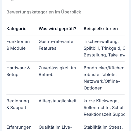
Bewertungskategorien im Überblick
Kategorie
Was wird geprüft?
Beispielkriterien
Funktionen
Gastro-relevante
Tischverwaltung,
& Module
Features
Splitbill, Trinkgeld, QR-
Bestellung, Take-away
Hardware &
Zuverlässigkeit im
Bondrucker/Küchenbo
Setup
Betrieb
robuste Tablets,
Netzwerk/Offline-
Optionen
Bedienung
Alltagstauglichkeit
kurze Klickwege,
& Support
Rollenrechte, Schulung
Reaktionszeit Support
Erfahrungen
Qualität im Live-
Stabilität im Stress,