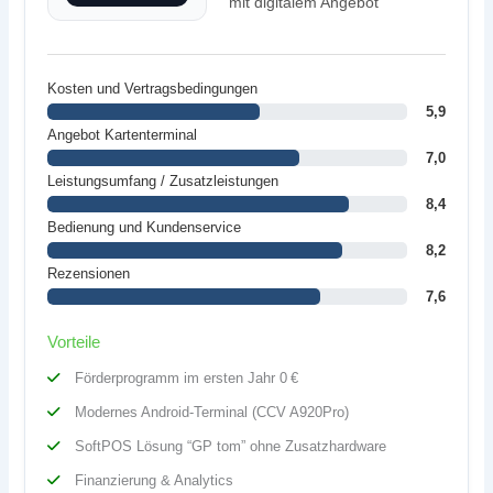
mit digitalem Angebot
Kosten und Vertragsbedingungen
5,9
Angebot Kartenterminal
7,0
Leistungsumfang / Zusatzleistungen
8,4
Bedienung und Kundenservice
8,2
Rezensionen
7,6
Vorteile
Förderprogramm im ersten Jahr 0 €
Modernes Android-Terminal (CCV A920Pro)
SoftPOS Lösung “GP tom” ohne Zusatzhardware
Finanzierung & Analytics